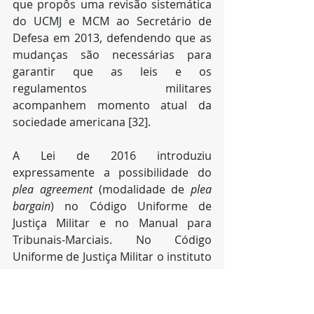
que propôs uma revisão sistemática 
do UCMJ e MCM ao Secretário de 
Defesa em 2013, defendendo que as 
mudanças são necessárias para 
garantir que as leis e os 
regulamentos militares 
acompanhem momento atual da 
sociedade americana [32].
A Lei de 2016 introduziu 
expressamente a possibilidade do 
plea agreement
 (modalidade de 
plea 
bargain
) no Código Uniforme de 
Justiça Militar e no Manual para 
Tribunais-Marciais. No Código 
Uniforme de Justiça Militar o instituto 
é previsto no art. 53a de seu § 
853a[33], e permite que, a qualquer 
momento antes do julgamento do 