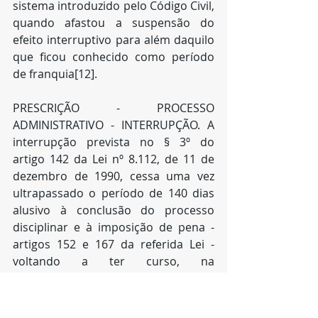
sistema introduzido pelo Código Civil, 
quando afastou a suspensão do 
efeito interruptivo para além daquilo 
que ficou conhecido como período 
de franquia[12].
PRESCRIÇÃO - PROCESSO 
ADMINISTRATIVO - INTERRUPÇÃO. A 
interrupção prevista no § 3º do    
artigo 142 da Lei nº 8.112, de 11 de 
dezembro de 1990, cessa uma vez 
ultrapassado o período de 140 dias 
alusivo à conclusão do processo 
disciplinar e à imposição de pena - 
artigos 152 e 167 da referida Lei - 
voltando a ter curso, na 
integralidade, o prazo prescricional. 
Precedente: Mandado de Segurança 
nº 22.728-1/PR, Pleno, Relator 