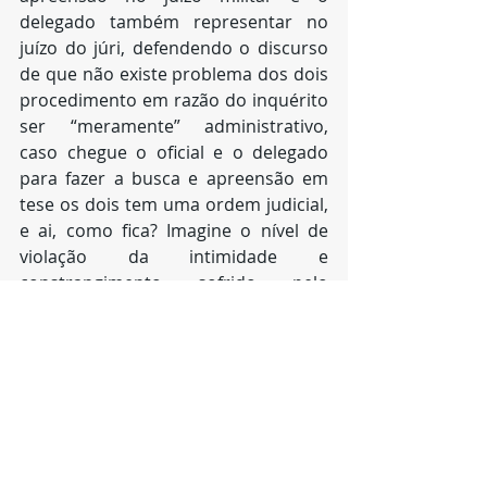
delegado também representar no 
juízo do júri, defendendo o discurso 
de que não existe problema dos dois 
procedimento em razão do inquérito 
ser “meramente” administrativo, 
caso chegue o oficial e o delegado 
para fazer a busca e apreensão em 
tese os dois tem uma ordem judicial, 
e ai, como fica? Imagine o nível de 
violação da intimidade e 
constrangimento sofrido pelo 
indiciado.
Por esses e outros problemas esse 
nível de intervenção estatal na vida 
privada do indiciado que é 
necessário superarmos esse 
discurso de que o inquérito por ser 