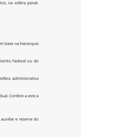
os, na esfera penal-
om base na hierarquia 
strito Federal ou do 
fera administrativa 
ual. Confere a este a 
uxiliar e reserva do 