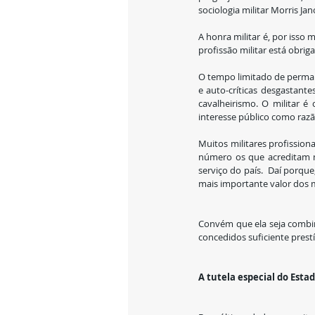
sociologia militar Morris Jan
A honra militar é, por isso
profissão militar está obrig
O tempo limitado de permanên
e auto-críticas desgastant
cavalheirismo. O militar é
interesse público como razão
Muitos militares profission
número os que acreditam me
serviço do país.  Daí porqu
mais importante valor dos mi
Convém que ela seja combin
concedidos suficiente prest
A tutela especial do Estad