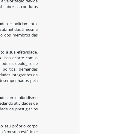
a valorização devida 
al sobre as condutas 
ade de policiamento, 
 e submetidas à mesma 
aso dos membros das 
 à sua efetividade. 
. Isso ocorre com o 
modelos ideológicos e 
política, demandas 
ades integrantes da 
 desempenhados pela 
ado com o hibridismo 
sclando atividades de 
ade de prestigiar os 
o seu próprio corpo  
da à mesma estética e 