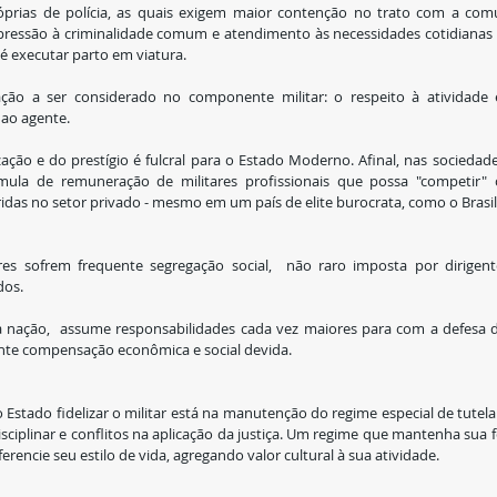
róprias de polícia, as quais exigem maior contenção no trato com a com
pressão à criminalidade comum e atendimento às necessidades cotidianas 
é executar parto em viatura.
ação a ser considerado no componente militar: o respeito à atividade e
 ao agente.
ação e do prestígio é fulcral para o Estado Moderno. Afinal, nas sociedades
órmula de remuneração de militares profissionais que possa "competir" 
idas no setor privado - mesmo em um país de elite burocrata, como o Brasil
res sofrem frequente segregação social,  não raro imposta por dirigente
dos.
r da nação,  assume responsabilidades cada vez maiores para com a defesa 
nte compensação econômica e social devida. 
 Estado fidelizar o militar está na manutenção do regime especial de tutela
ciplinar e conflitos na aplicação da justiça. Um regime que mantenha sua fé
iferencie seu estilo de vida, agregando valor cultural à sua atividade.