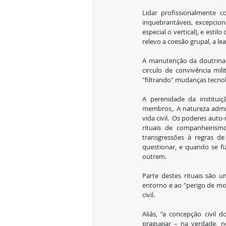
Lidar profissionalmente c
inquebrantáveis, excepcion
especial o vertical), e esti
relevo a coesão grupal, a lea
A manutenção da doutrina t
circulo de convivência mil
"filtrando" mudanças tecnol
A perenidade da instituiç
membros,. A natureza admin
vida civil.  Os poderes aut
rituais de companheirismo,
transgressões à regras de 
questionar, e quando se fi
outrem.
Parte destes rituais são 
entorno e ao "perigo de mo
civil.
Aliás, “a concepção civil
praguejar – na verdade, ne