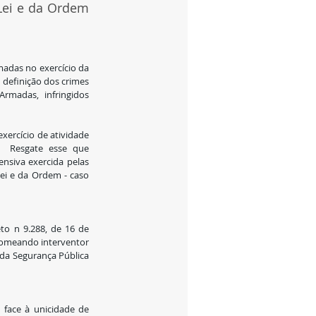
Lei e da Ordem 
madas no exercício da 
 definição dos crimes 
madas, infringidos 
xercício de atividade 
.  Resgate esse que 
siva exercida pelas 
ei e da Ordem - caso 
o n 9.288, de 16 de 
 nomeando interventor 
da Segurança Pública 
 face à unicidade de 