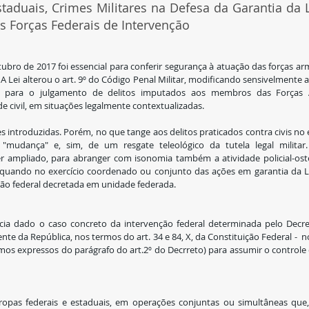
Estaduais, Crimes Militares na Defesa da Garantia da 
s Forças Federais de Intervenção
tubro de 2017 foi essencial para conferir segurança à atuação das forças ar
A Lei alterou o art. 9º do Código Penal Militar, modificando sensivelmente a
a para o julgamento de delitos imputados aos membros das Forças Ar
e civil, em situações legalmente contextualizadas.
 introduzidas. Porém, no que tange aos delitos praticados contra civis no e
 "mudança" e, sim, de um resgate teleológico da tutela legal militar
 ampliado, para abranger com isonomia também a atividade policial-osten
is quando no exercício coordenado ou conjunto das ações em garantia da L
ção federal decretada em unidade federada.
ia dado o caso concreto da intervenção federal determinada pelo Decret
nte da República, nos termos do art. 34 e 84, X, da Constituição Federal - 
rmos expressos do parágrafo do art.2º do Decrreto) para assumir o controle 
 
tropas federais e estaduais, em operações conjuntas ou simultâneas que,