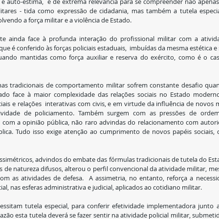
o e auto-estima,  é de extrema relevância para se compreender não apenas 
ilitares - tida como expressão de cidadania, mas também a tutela especi
olvendo a força militar e a violência de Estado.
te ainda face à profunda interação do profissional militar com a ativid
 que é conferido às forças policiais estaduais,  imbuídas da mesma estética
 quando mantidas como força auxiliar e reserva do exército, como é o c
s tradicionais de comportamento militar sofrem constante desafio quanto
ado face à maior complexidade das relações sociais no Estado moderno
ais e relações  interativas com civis, e em virtude da influência de novos 
tividade de policiamento. Também surgem com as pressões de ordem 
com a opinião pública, não raro advindas do relacionamento com autorid
blica. Tudo isso exige atenção ao cumprimento de novos papéis sociais,
simétricos, advindos do embate das fórmulas tradicionais de tutela do Est
de natureza difusos, alterou o perfil convencional da atividade militar, me
m as atividades de defesa.  A assimetria, no entanto, reforça a necessid
l, nas esferas administrativa e judicial, aplicados ao cotidiano militar.
essitam tutela especial, para conferir efetividade implementadora junto a
zão esta tutela deverá se fazer sentir na atividade policial militar, submeti