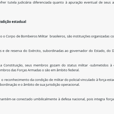
er tutela judiciária diferenciada quanto à apuração eventual de seus at
isdição estadual
to o Corpo de Bombeiros Militar  brasileiros, são instituições organizadas c
es e de reserva do Exército, subordinadas ao governador do Estado, do Di
da Constituição, seus membros gozam do status militar -submetidos à es
mbros das Forças Armadas o são em âmbito federal.
 o reconhecimento da condição de militar do policial vinculado à força estad
bordinação e o âmbito de sua jurisdição operacional. 
 mantém-se conectado umbilicalmente à defesa nacional, pois integra força a