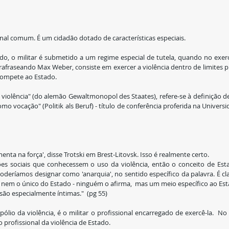
onal comum. É um cidadão dotado de características especiais.
, o militar é submetido a um regime especial de tutela, quando no exercí
arafraseando Max Weber, consiste em exercer a violência dentro de limites p
 compete ao Estado.
iolência" (do alemão Gewaltmonopol des Staates), refere-se à definição de
mo vocação" (Politik als Beruf) - título de conferência proferida na Univer
menta na força', disse Trotski em Brest-Litovsk. Isso é realmente certo.
ções sociais que conhecessem o uso da violência, então o conceito de Esta
oderíamos designar como 'anarquia', no sentido específico da palavra. É cla
nem o único do Estado - ninguém o afirma,  mas um meio específico ao Estad
 são especialmente íntimas."  (pg 55)
io da violência, é o militar o profissional encarregado de exercê-la.  No c
 o profissional da violência de Estado.