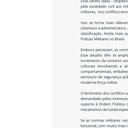
Esse último dado - respeit
pela sociedade civil aos m
militares,  nos conflitos env
Isso se torna mais relevan
ostensivo e administrativo,
classificação. Ainda mais
Polícias Militares no Brasil.
Embora persistam, as norma
Esse desafio têm se ampli
incremento de contatos soci
culturais envolvendo a a
comportamentais, embates 
estrutura de segurança pú
moderna força militar.
O fenômeno dos conflitos as
demandado pelos interesses 
suporte à Ordem Pública co
mecanismos de tutela especia
Se as normas militares nec
funcional, com muito mais ra