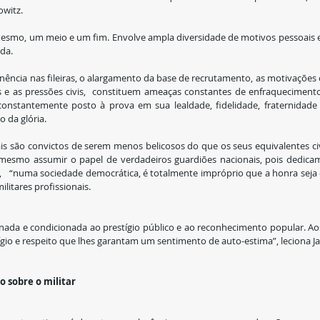
owitz.
 mesmo, um meio e um fim. Envolve ampla diversidade de motivos pessoais e s
ada.
cia nas fileiras, o alargamento da base de recrutamento, as motivações carr
es e as pressões civis,  constituem ameaças constantes de enfraquecimento
 constantemente posto à prova em sua lealdade, fidelidade, fraternidade 
 da glória.
ais são convictos de serem menos belicosos do que os seus equivalentes ci
smo assumir o papel de verdadeiros guardiões nacionais, pois dedicam a
e,   “numa sociedade democrática, é totalmente impróprio que a honra seja
litares profissionais. 
ada e condicionada ao prestígio público e ao reconhecimento popular. Aos
ígio e respeito que lhes garantam um sentimento de auto-estima”, leciona J
o sobre o militar