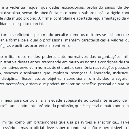
om a violência requer qualidades excepcionais, profundo senso de deve
al disciplina, senso de obediência e comando, subordinação a rígido cont
lo de vida muito próprio. A  firme, controlada e apertada regulamentação da vi
ldade e o espírito marcial.
orna-se eficiente  pelo modo peculiar como os militares se fecham em su
itar é forma pela qual o profissional mantém características e valores qu
ógicas e políticas ocorrentes no entorno.
ão militar decorre dos poderes auto-normativos das organizações mili
istrativa desses entes, transcende em muito as normais condições de tra
o-normativos envolvem normas de etiqueta e cerimônia nas relações pessoais,
 sanções disciplinares que implicam restrições à liberdade, inclusive 
disciplina.  Esses fatores objetivam condicionar o indivíduo a seguir,
zer necessário, ordem que poderá implicar no sacrifício pessoal de sua pr
um meio para controlar a ansiedade subjacente ao constante estado de a
rte" - um sentimento próprio da profissão, que é especial e muito pouco 
 do militar como um brutamontes que usa palavrões é anacrónica… Talvez
cessário – mas o oficial deve saber quando isto não é permissível”, re