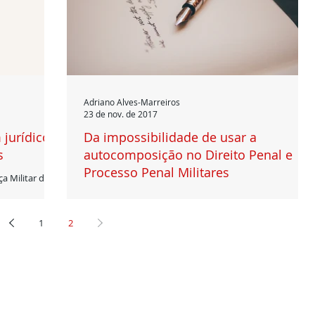
Adriano Alves-Marreiros
23 de nov. de 2017
jurídico
Da impossibilidade de usar a
s
autocomposição no Direito Penal e
Processo Penal Militares
ça Militar do
ado da
Promotor de Justiça Militar; Bacharel em Ciências
Militares; Professor e Palestrante; Criador, instrutor e
coordenador do Curso Prático...
1
2