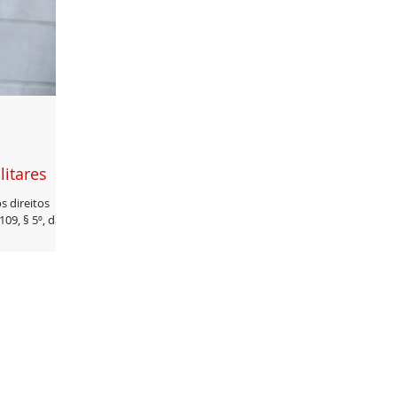
litares
s direitos
09, § 5º, da