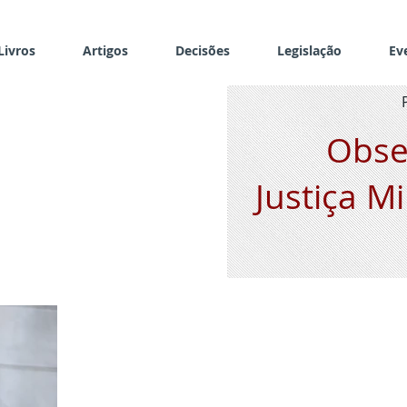
Livros
Artigos
Decisões
Legislação
Ev
Obse
Justiça Mi