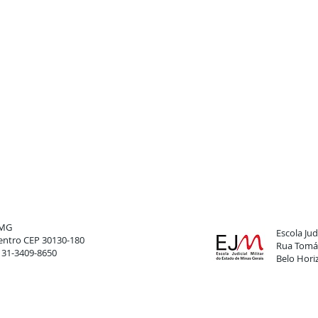
FMG
Escola Judi
 Centro CEP 30130-180
Rua Tomáz
: 31-3409-8650
Belo Hori