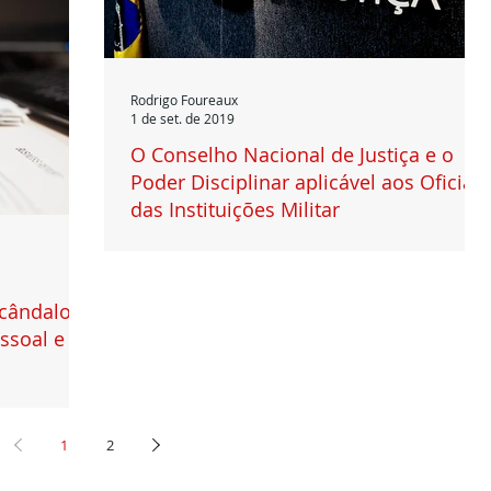
Rodrigo Foureaux
1 de set. de 2019
O Conselho Nacional de Justiça e o
Poder Disciplinar aplicável aos Oficiais
das Instituições Militar
O Conselho Nacional de Justiça – CNJ - possui previsão
constitucional (art. 103-B) e lhe compete exercer o
controle da atuação...
scândalo
ssoal e o
smo após
dual n.
..
1
2