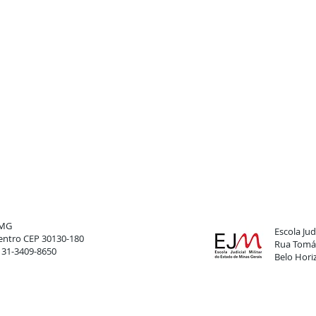
FMG
Escola Judi
 Centro CEP 30130-180
Rua Tomáz
: 31-3409-8650
Belo Hori