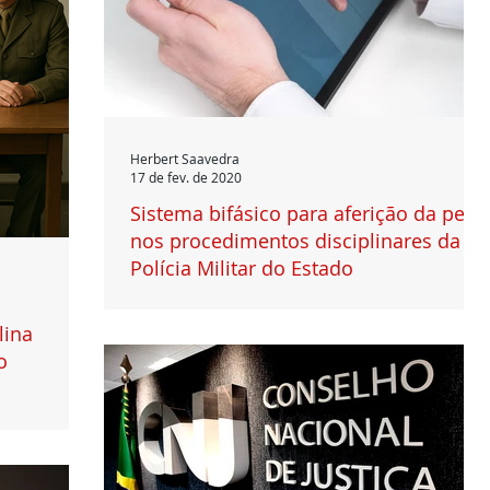
Herbert Saavedra
17 de fev. de 2020
Sistema bifásico para aferição da pena
nos procedimentos disciplinares da
Polícia Militar do Estado
1. Introdução O procedimento disciplinar, na Polícia
Militar do Estado de São Paulo (PMESP), é uma peça
lina
inquisitória administrativa, com...
o
ão justa. 1.
a legislação