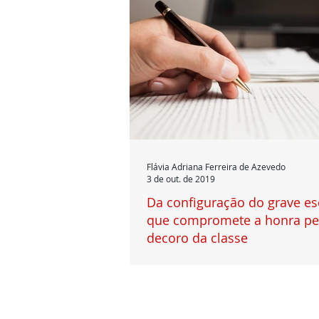
Flávia Adriana Ferreira de Azevedo
3 de out. de 2019
Da configuração do grave e
que compromete a honra pe
decoro da classe
1. Introdução Interessante analisar, me
dezessete anos da publicação da Lei esta
14.310/02, que dispõe sobre o Código de.