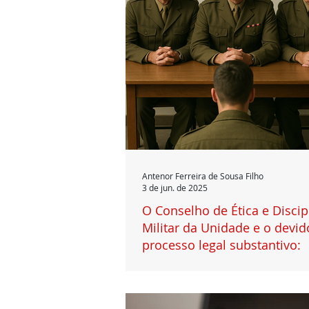
Antenor Ferreira de Sousa Filho
3 de jun. de 2025
O Conselho de Ética e Discip
Militar da Unidade e o devid
processo legal substantivo:
uma ferramenta garantidora de uma decis
Introdução Este artigo analisa, a partir d
pertinente, a participação do...