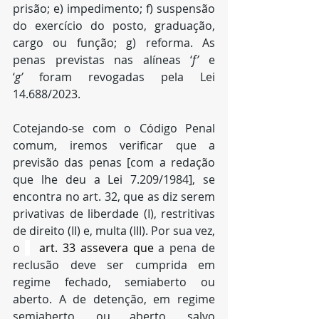
prisão; e) impedimento; f) suspensão 
do exercício do posto, graduação, 
cargo ou função; g) reforma. As 
penas previstas nas alíneas ‘
f’
 e 
‘
g’
 foram revogadas pela Lei 
14.688/2023.
Cotejando-se com o Código Penal 
comum, iremos verificar que a 
previsão das penas [com a redação 
que lhe deu a Lei 7.209/1984], se 
encontra no art. 32, que as diz serem 
privativas de liberdade (I), restritivas 
de direito (II) e, multa (III). Por sua vez, 
o 
  art. 33 assevera que 
a pena de 
reclusão deve ser cumprida em 
regime fechado, semiaberto ou 
aberto. A de detenção, em regime 
semiaberto, ou aberto, salvo 