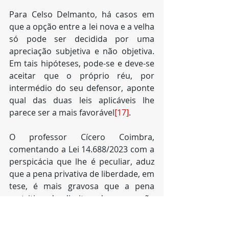
Para Celso Delmanto, há casos em 
que a opção entre a lei nova e a velha 
só pode ser decidida por uma 
apreciação subjetiva e não objetiva. 
Em tais hipóteses, pode-se e deve-se 
aceitar que o próprio réu, por 
intermédio do seu defensor, aponte 
qual das duas leis aplicáveis lhe 
parece ser a mais favorável
[17]
.
O professor Cícero Coimbra, 
comentando a Lei 14.688/2023 com a 
perspicácia que lhe é peculiar, aduz 
que a pena privativa de liberdade, em 
tese, é mais gravosa que a pena 
restritiva de direitos de suspensão 
de exercício do posto, o que 
permitiria, no que se refere ao direito 