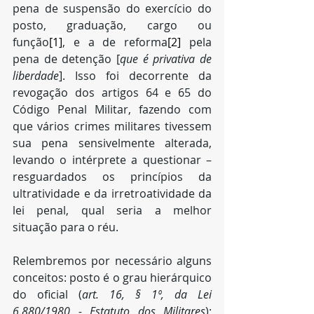
pena de suspensão do exercício do 
posto, graduação, cargo ou 
função
[1]
, e a de reforma
[2]
 pela 
pena de detenção [
que é privativa de 
liberdade
]. Isso foi decorrente da 
revogação dos artigos 64 e 65 do 
Código Penal Militar, fazendo com 
que vários crimes militares tivessem 
sua pena sensivelmente alterada, 
levando o intérprete a questionar – 
resguardados os princípios da 
ultratividade e da irretroatividade da 
lei penal, qual seria a melhor 
situação para o réu.
Relembremos por necessário alguns 
conceitos: posto é o grau hierárquico 
do oficial (
art. 16, § 1º, da Lei 
6.880/1980 - Estatuto dos Militares
); 