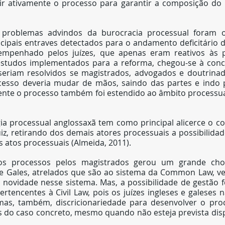
gir ativamente o processo para garantir a composição do l
problemas advindos da burocracia processual foram o
ipais entraves detectados para o andamento deficitário d
empenhado pelos juízes, que apenas eram reativos às p
 estudos implementados para a reforma, chegou-se à conc
eriam resolvidos se magistrados, advogados e doutrinad
esso deveria mudar de mãos, saindo das partes e indo pa
ente o processo também foi estendido ao âmbito processual
ia processual anglossaxã tem como principal alicerce o co
iz, retirando dos demais atores processuais a possibilidad
 atos processuais (Almeida, 2011).
os processos pelos magistrados gerou um grande choq
de Gales, atrelados que são ao sistema da Common Law, ve
 novidade nesse sistema. Mas, a possibilidade de gestão f
rtencentes à Civil Law, pois os juízes ingleses e galeses
mas, também, discricionariedade para desenvolver o pro
s do caso concreto, mesmo quando não esteja prevista disp