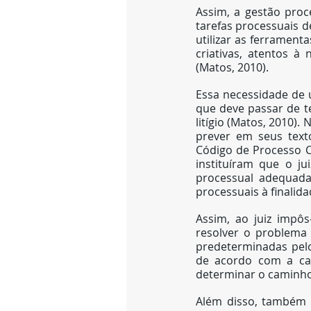
Assim, a gestão proce
tarefas processuais d
utilizar as ferrament
criativas, atentos à
(Matos, 2010).
Essa necessidade de u
que deve passar de te
litígio (Matos, 2010).
prever em seus text
Código de Processo Ci
instituíram que o ju
processual adequada
processuais à finalid
Assim, ao juiz impô
resolver o problema 
predeterminadas pelo 
de acordo com a cau
determinar o caminho 
Além disso, também fo