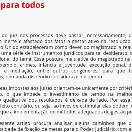
 para todos
do juiz nos processos deve passar, necessariamente, da
o inerte e afastado dos fatos a gestor ativo na resolução do
o Unido estabeleceram como dever do magistrado a reali
uma série de instrumentos jurídicos para tal desiderato,
cional do tema. Essa postura mais ativa do magistrado na 
emplo, crimes, infância e juventude, execução penal, dir
ção e mediação, entre outros congêneres, para que te
os, demanda dispêndio considerável de tempo.
tas impostas aos juízes orientam-se unicamente por critério
o, o que impede o investimento de tempo na melhor 
 qualitativa dos resultados é deixada de lado. Por essa 
feito contrário, ou seja, ao invés de estimular elas podem, 
usque a implementação de métodos adequados de gestão pr
esente artigo procura analisar alguns caminhos que p
ssidade de fixação de metas para o Poder Judiciário com a 