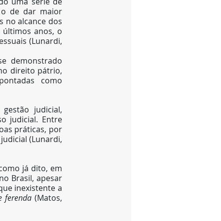
do uma série de 
 o de dar maior 
s no alcance dos 
últimos anos, o 
ssuais (Lunardi, 
se demonstrado 
 direito pátrio, 
pontadas como 
stão judicial, 
judicial. Entre 
as práticas, por 
dicial (Lunardi, 
como já dito, em 
o Brasil, apesar 
ue inexistente a 
e ferenda
 (Matos, 