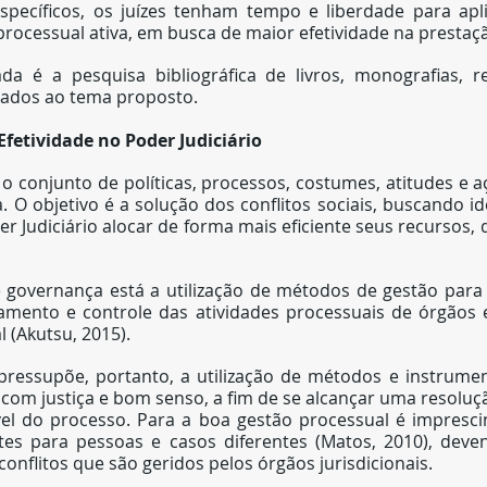
pecíficos, os juízes tenham tempo e liberdade para apl
ocessual ativa, em busca de maior efetividade na prestação
da é a pesquisa bibliográfica de livros, monografias, re
onados ao tema proposto.
Efetividade no Poder Judiciário
 o conjunto de políticas, processos, costumes, atitudes e a
a. O objetivo é a solução dos conflitos sociais, buscando ide
 Judiciário alocar de forma mais eficiente seus recursos, 
e governança está a utilização de métodos de gestão para 
mento e controle das atividades processuais de órgãos 
l (Akutsu, 2015).
pressupõe, portanto, a utilização de métodos e instrumen
 com justiça e bom senso, a fim de se alcançar uma resolução
l do processo. Para a boa gestão processual é imprescind
tes para pessoas e casos diferentes (Matos, 2010), devend
onflitos que são geridos pelos órgãos jurisdicionais.