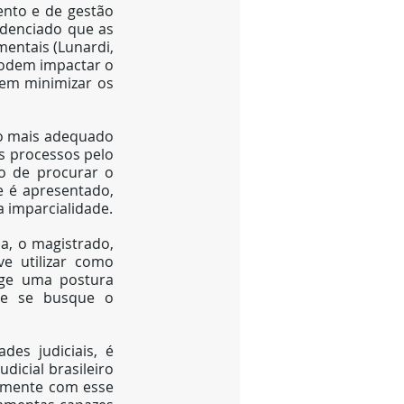
nto e de gestão 
idenciado que as 
entais (Lunardi, 
podem impactar o 
em minimizar os 
ho mais adequado 
s processos pelo 
o de procurar o 
 é apresentado, 
a imparcialidade.
a, o magistrado, 
e utilizar como 
ge uma postura 
ue se busque o 
s judiciais, é 
icial brasileiro 
omente com esse 