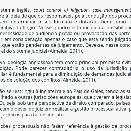
istema inglês, 
court control of litigation
, 
case manegement
e à ideia de que os responsáveis pela condução dos proce
vem determinar o seu formato e duração, bem como im
initiva do litígio. Nesse quadro está incluída a possibilida
 necessidade de audiência prévia ou provocação das partes
ar em consideração apenas o caso que está sendo julgad
 que estão pendentes de julgamento. Deve-se, nesse conce
l do sistema judicial (Almeida, 2011).
ova ideologia anglossaxã tem como principal premissa evit
sdição. Pode parecer contraditório o uso da jurisdição p
pilar é fundamental para a diminuição de demandas judiciai
os de solução dos conflitos (Almeida, 2011).
ão se restringiu à Inglaterra e ao País de Gales, tendo as s
alhado a outras jurisdições europeias, que tiverem a legisla
 Ou seja, sob uma perspectiva de direito comparado, países
cem o dever do juiz em realizar a gestão processual ativa,
jurídicos para tal desiderato.
slações processuais não fazem referência à gestão de pro