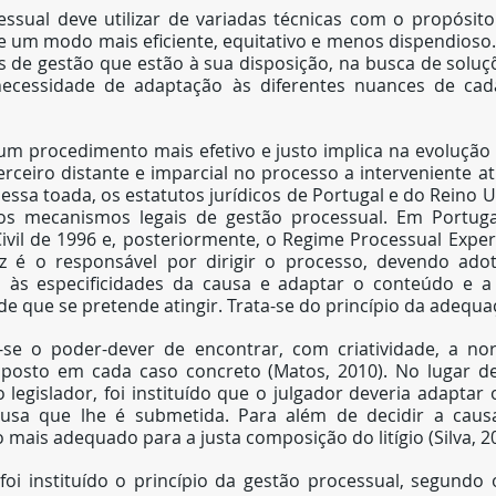
ssual deve utilizar de variadas técnicas com o propósito
e um modo mais eficiente, equitativo e menos dispendioso.
as de gestão que estão à sua disposição, na busca de soluç
 necessidade de adaptação às diferentes nuances de cad
m procedimento mais efetivo e justo implica na evolução d
rceiro distante e imparcial no processo a interveniente at
 Nessa toada, os estatutos jurídicos de Portugal e do Reino 
os mecanismos legais de gestão processual. Em Portugal
vil de 1996 e, posteriormente, o Regime Processual Exper
iz é o responsável por dirigir o processo, devendo adot
 às especificidades da causa e adaptar o conteúdo e a 
ade que se pretende atingir. Trata-se do princípio da adequa
s-se o poder-dever de encontrar, com criatividade, a n
posto em cada caso concreto (Matos, 2010). No lugar de 
legislador, foi instituído que o julgador deveria adaptar o
sa que lhe é submetida. Para além de decidir a caus
mais adequado para a justa composição do litígio (Silva, 2
i instituído o princípio da gestão processual, segundo o