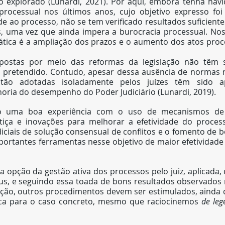
o explorado (Lunardi, 2021). Por aqui, embora tenha havi
processual nos últimos anos, cujo objetivo expresso foi
ade ao processo, não se tem verificado resultados suficiente
s, uma vez que ainda impera a burocracia processual. Nos 
tica é a ampliação dos prazos e o aumento dos atos proce
postas por meio das reformas da legislação não têm 
m pretendido. Contudo, apesar dessa ausência de normas no
tão adotadas isoladamente pelos juízes têm sido a
oria do desempenho do Poder Judiciário (Lunardi, 2019).
o uma boa experiência com o uso de mecanismos de ge
tiça e inovações para melhorar a efetividade do processo 
diciais de solução consensual de conflitos e o fomento de bo
ortantes ferramentas nesse objetivo de maior efetividade ju
pção da gestão ativa dos processos pelo juiz, aplicada, 
s, e seguindo essa toada de bons resultados observados n
ação, outros procedimentos devem ser estimulados, ainda q
fica para o caso concreto, mesmo que raciocinemos 
de leg