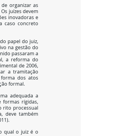
 de organizar as 
 Os juízes devem 
ões inovadoras e 
a caso concreto 
o papel do juiz, 
ivo na gestão do 
Unido passaram a 
, a reforma do 
imental de 2006, 
ar a tramitação 
forma dos atos 
ção formal.
orma adequada a 
formas rígidas, 
 rito processual 
a, deve também 
011).
 qual o juiz é o 