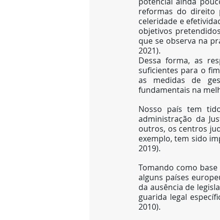
potencial ainda pouc
reformas do direito 
celeridade e efetivid
objetivos pretendido
que se observa na prá
2021).
Dessa forma, as res
suficientes para o fi
as medidas de ges
fundamentais na melh
Nosso país tem tid
administração da Jus
outros, os centros ju
exemplo, tem sido imp
2019).
Tomando como base a o
alguns países europeu
da ausência de legisl
guarida legal especí
2010).