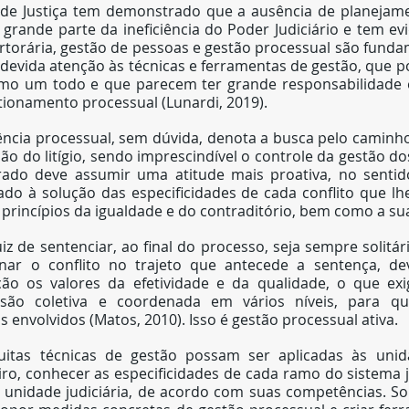
de Justiça tem demonstrado que a ausência de planejame
grande parte da ineficiência do Poder Judiciário e tem ev
torária, gestão de pessoas e gestão processual são fundam
a devida atenção às técnicas e ferramentas de gestão, que 
omo um todo e que parecem ter grande responsabilidade 
ionamento processual (Lunardi, 2019).
ciência processual, sem dúvida, denota a busca pelo camin
ão do litígio, sendo imprescindível o controle da gestão do
trado deve assumir uma atitude mais proativa, no sentid
o à solução das especificidades de cada conflito que lhe
s princípios da igualdade e do contraditório, bem como a su
iz de sentenciar, ao final do processo, seja sempre solitári
nar o conflito no trajeto que antecede a sentença, dev
ão os valores da efetividade e da qualidade, o que exi
nsão coletiva e coordenada em vários níveis, para q
 envolvidos (Matos, 2010). Isso é gestão processual ativa.
tas técnicas de gestão possam ser aplicadas às unidade
iro, conhecer as especificidades de cada ramo do sistema jud
a unidade judiciária, de acordo com suas competências. S