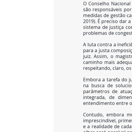
O Conselho Nacional 
são responsáveis por 
medidas de gestão car
2019). É preciso dar 
sistema de justiça c
problemas de congest
A luta contra a inefi
para a justa composiç
juiz. Assim, o magis
caminho mais adequad
respeitando, claro, o
Embora a tarefa do ju
na busca de solucio
parâmetros de atuaç
integrada, de dime
entendimento entre os
Contudo, embora mui
imprescindível, prime
e a realidade de cad