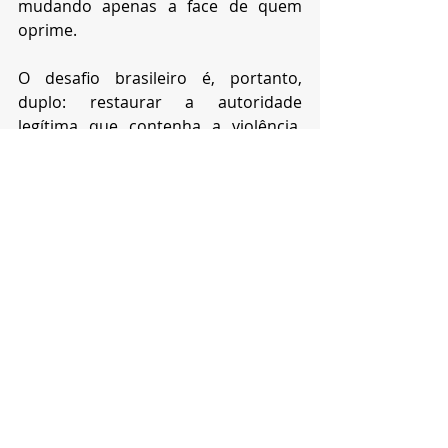
mudando apenas a face de quem 
oprime.
O desafio brasileiro é, portanto, 
duplo: restaurar a autoridade 
legítima que contenha a violência, 
como queria Hobbes, e reconstruir a 
sociedade justa e inclusiva que 
Rousseau imaginava, sem permitir 
que o crime se converta em gestor 
de vidas, como denunciaria 
Proudhon. Só assim as operações 
policiais deixarão de ser episódios de 
guerra civil e se tornarão o início da 
reconstrução de uma cidadania que 
o Brasil, há muito, negou a quem vive 
nas margens.
Amilcar Fagundes F. Macedo
 é 