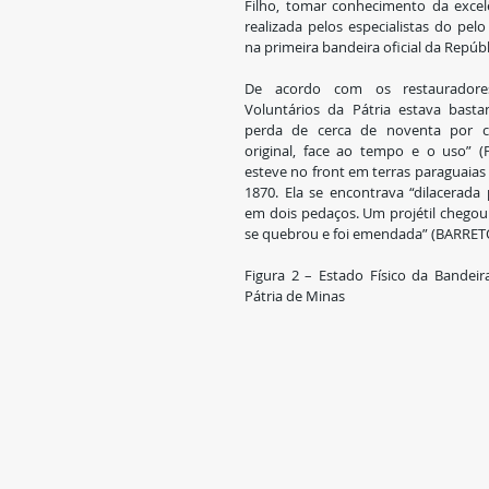
Filho, tomar conhecimento da excelê
realizada pelos especialistas do pel
na primeira bandeira oficial da Repúbl
De acordo com os restauradores
Voluntários da Pátria estava bastan
perda de cerca de noventa por ce
original, face ao tempo e o uso” (
esteve no front em terras paraguaias 
1870. Ela se encontrava “dilacerada p
em dois pedaços. Um projétil chegou a
se quebrou e foi emendada” (BARRETO,
Figura 2 – Estado Físico da Bandeir
Pátria de Minas