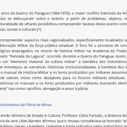
nos da Guerra do Paraguai (1864-1870), o maior conflito fratricida da Amé
sos se debruçaram sobre o evento, a partir de problemas, objetos, refe
pluralidade de olhares possibilitou compreender facetas desse evento co
s, sociais e culturais.[1]
compreender aspectos mais regionalizados, especificamente localizados e
Educação Militar da força pública estadual. O foco foi o processo de cons
ógicos empregados no ensino de história militar na Academia do Prado M
do “Retirada da Laguna”, ocorrido durante a Guerra do Paraguai. Assim, 
um “elemento material da cultura militar” a bandeira dos Voluntários
entrelaçou as narrativas históricas institucionalizadas à bandeira dos Vo
 manual de História Militar e os livros produzidos por militares assumira
de valores vistos como desejáveis para os futuros militares estaduais.
stóricas os manuais e os livros produzidos por militares, buscando ident
ares” tais como: sacrifício, abnegação e amor à pátria.
Voluntários da Pátria de Minas
então Ministro de Estado e Cultura, Professor Celso Furtado, a diretora do
adora da arte Lilian Barreto afirmou que o museu considerava-se honrado “
 de Minas Gerais a bandeira, talabarte e haste utilizados pelos Voluntários d