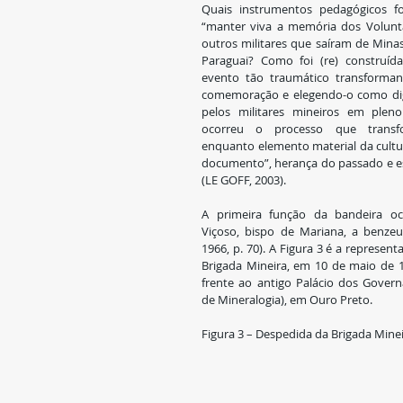
Quais instrumentos pedagógicos fo
“manter viva a memória dos Voluntár
outros militares que saíram de Minas
Paraguai? Como foi (re) construí
evento tão traumático transforma
comemoração e elegendo-o como dig
pelos militares mineiros em plen
ocorreu o processo que transfo
enquanto elemento material da cul
documento”, herança do passado e es
(LE GOFF, 2003).
A primeira função da bandeira o
Viçoso, bispo de Mariana, a benzeu
1966, p. 70). A Figura 3 é a represen
Brigada Mineira, em 10 de maio de 1
frente ao antigo Palácio dos Govern
de Mineralogia), em Ouro Preto.
Figura 3 – Despedida da Brigada Minei