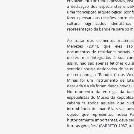
envolvimento de tantas pessoas, insti
a dedicação dos especialistas envol
uma “concepção arqueológica” (confo
fazem pensar nas relações entre ele
cultura, significados identitári
representação da bandeira para os mil
Ao tratar dos elementos materiais
Menezes (2011), que eles são
documentos de realidades sociais, 
destes, mas integrados à sua cons
assim, não são apenas fetiches ou s
sentidos sociais deslocados de seus
de cem anos, a “Bandeira” dos Volun
Minas foi um instrumento de luta 
desejada e a ela foram dados novos u
No momento da entrega da bande
especialistas do Museu da Repúbli
caberia “a todos aqueles que cuid
incumbência de mantê-la viva, poi
objeto que representou nossa P
historicamente importantes, deve ser
futuras gerações” (BARRETO, 1987, p. 1