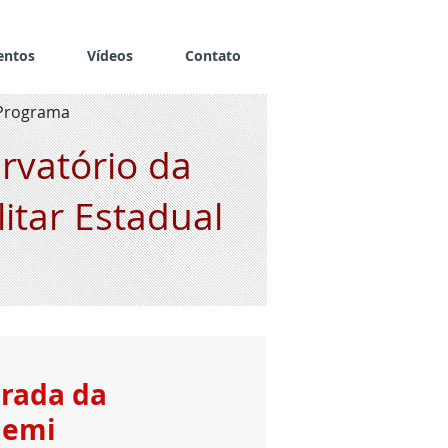
entos
Vídeos
Contato
Programa
rvatório da
litar Estadual
irada da
demi