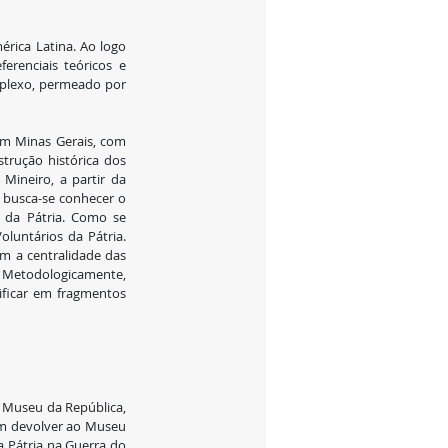
rica Latina. Ao logo 
renciais teóricos e 
mplexo, permeado por 
m Minas Gerais, com 
trução histórica dos 
ineiro, a partir da 
busca-se conhecer o 
 da Pátria. Como se 
luntários da Pátria. 
m a centralidade das 
 Metodologicamente, 
ificar em fragmentos 
 Museu da República, 
em devolver ao Museu 
a Pátria na Guerra do 