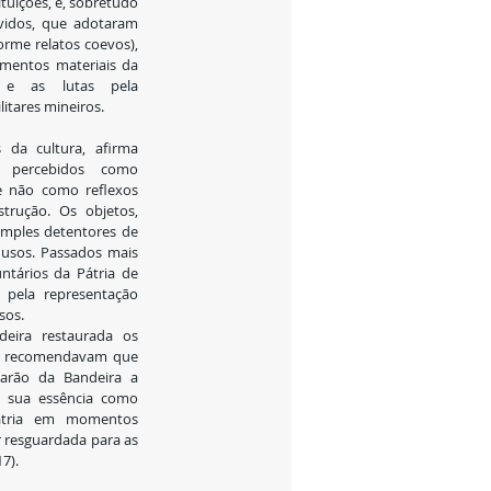
tuições, e, sobretudo 
vidos, que adotaram 
rme relatos coevos), 
mentos materiais da 
os e as lutas pela 
itares mineiros.
 da cultura, afirma 
 percebidos como 
e não como reflexos 
trução. Os objetos, 
imples detentores de 
 usos. Passados mais 
tários da Pátria de 
pela representação 
sos.
ira restaurada os 
ca recomendavam que 
arão da Bandeira a 
s sua essência como 
átria em momentos 
 resguardada para as 
7).