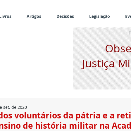
Livros
Artigos
Decisões
Legislação
Ev
Obse
Justiça Mi
e set. de 2020
dos voluntários da pátria e a ret
nsino de história militar na Aca