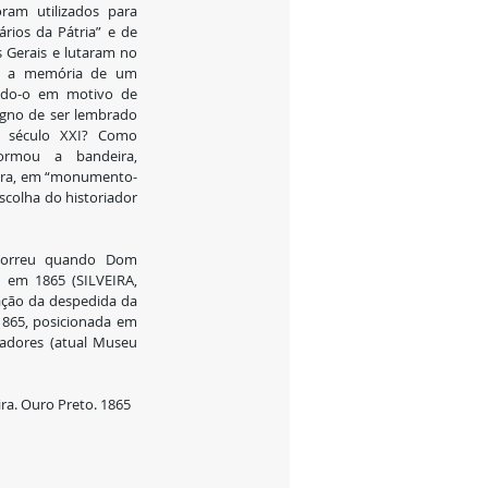
ram utilizados para 
ios da Pátria” e de 
 Gerais e lutaram no 
da a memória de um 
ndo-o em motivo de 
no de ser lembrado 
o século XXI? Como 
rmou a bandeira, 
tura, em “monumento-
colha do historiador 
correu quando Dom 
 em 1865 (SILVEIRA, 
tação da despedida da 
865, posicionada em 
adores (atual Museu 
ra. Ouro Preto. 1865