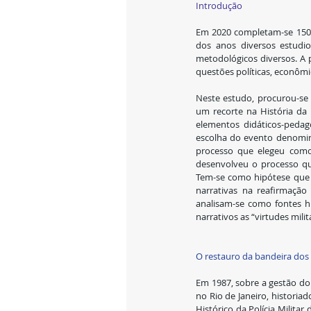
Introdução
Em 2020 completam-se 150 a
dos anos diversos estudio
metodológicos diversos. A 
questões políticas, econômica
Neste estudo, procurou-se 
um recorte na História da 
elementos didáticos-pedag
escolha do evento denomina
processo que elegeu como 
desenvolveu o processo que 
Tem-se como hipótese que o
narrativas na reafirmação 
analisam-se como fontes hi
narrativos as “virtudes milit
O restauro da bandeira dos 
Em 1987, sobre a gestão do 
no Rio de Janeiro, histori
Histórico da Polícia Militar