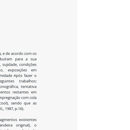
, e de acordo com os 
ibuíram para a sua 
 sujidade, condições 
o, exposições em 
midade Após fazer o 
guintes trabalhos: 
nográfica, tentativa 
ntos restantes em 
impregnação com cola 
cool), sendo que as 
L, 1987, p.16).
agmentos existentes 
eira original), o 