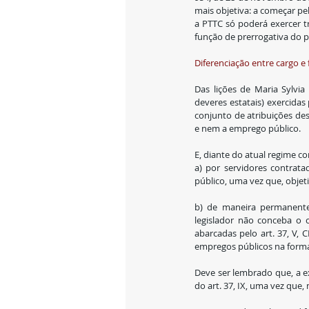
mais objetiva: a começar pela
a PTTC só poderá exercer tr
função de prerrogativa do pol
Diferenciação entre cargo e
Das lições de Maria Sylvia
deveres estatais) exercidas
conjunto de atribuições d
e nem a emprego público.
E, diante do atual regime c
a) por servidores contrata
público, uma vez que, objet
b) de maneira permanente,
legislador não conceba o c
abarcadas pelo art. 37, V, 
empregos públicos na forma d
Deve ser lembrado que, a exi
do art. 37, IX, uma vez que