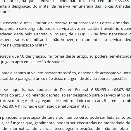
ra hipótese, há que se volver os olhos para o Decreto Federal nº 88.455, 
enta a designação do militar da reserva remunerada das Forças Armadas p
itares.
. 1º assevera que: “O militar da reserva remunerada das Forças Armadas
 poderá ser designado para o serviço ativo, em caráter transitório, quando
dação dada pelo Decreto nº 95.601, de 1988):  I - se fizer necessário 
specializados do militar; Il - não houver, no momento, no serviço ativo, 
nte na Organização Militar”.
screve que “A designação, na forma deste artigo, só poderá ser efetuada
or julgado apto em inspeção de saúde”.
ara o serviço ativo, em caráter transitório, depende de aceitação voluntári
e saúde, o parágrafo único não deixa margem de dúvida sobre a questão.
o se enquadra nas hipóteses do Decreto Federal nº 88.455, de 04.07.1983,
os do art. 3º do referido decreto, ao ser designado para o serviço ativo ser
ureza militar; e    II - agregado, de conformidade com o art. 81, item I, com
 09 Dez 80. A PTTC não é comissão de natureza militar.
princípio, a prestação de tarefa por tempo certo pode ser feita tanto por
ais, as funções que, geralmente, podem ser executadas na modalidade de 
, de informática, de ciência, tecnologia, inovação, de mão de obra téc