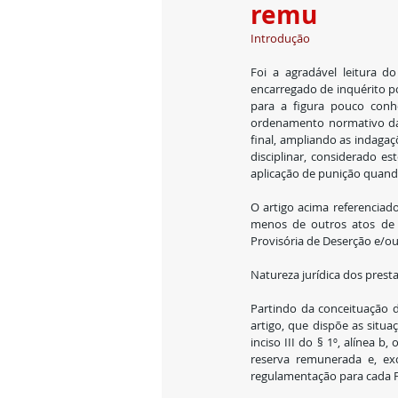
remu
Introdução
Foi a agradável leitura d
encarregado de inquérito po
para a figura pouco conhe
ordenamento normativo das 
final, ampliando as indagaçõ
disciplinar, considerado e
aplicação de punição quando
O artigo acima referenciad
menos de outros atos de po
Provisória de Deserção e/o
Natureza jurídica dos prest
Partindo da conceituação de
artigo, que dispõe as situa
inciso III do § 1º, alínea b
reserva remunerada e, ex
regulamentação para cada 