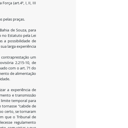
a (art.4º, I, II, III 
 pelas praças.
Bahia de Souza, para 
 no Estatuto pela Lei 
 a possibilidade de 
ua larga experiência 
isória 2.215-10, de 
nado com o art. 71 do 
mento de alimentação 
vidade.
zar a experiência de 
amento e transmissão 
limite temporal para 
 tornasse “cabide de 
po certo, se tornaram 
m que o Tribunal de 
lecesse regulamento 
to, com vistas a que 