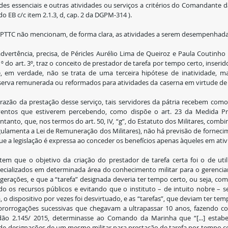
 essenciais e outras atividades ou serviços a critérios do Comandante da Forç
do EB c/c item 2.1.3, d, cap. 2 da DGPM-314 ).
 PTTC não mencionam, de forma clara, as atividades a serem desempenhadas
vertência, precisa, de Péricles Aurélio Lima de Queiroz e Paula Coutinho 
º do art. 3º, traz o conceito de prestador de tarefa por tempo certo, inserido
 em verdade, não se trata de uma terceira hipótese de inatividade, mas
reserva remunerada ou reformados para atividades da caserna em virtude de s
entos que estiverem percebendo, como dispõe o art. 23 da Medida Prov
ntanto, que, nos termos do art. 50, IV, “g”, do Estatuto dos Militares, combi
gulamenta a Lei de Remuneração dos Militares), não há previsão de forneci
z que a legislação é expressa ao conceder os benefícios apenas àqueles em ati
tem que o objetivo da criação do prestador de tarefa certa foi o de utili
pecializados em determinada área do conhecimento militar para o gerenci
rações, e que a “tarefa” designada deveria ter tempo certo, ou seja, com 
ndo os recursos públicos e evitando que o instituto – de intuito nobre – se
 o dispositivo por vezes foi desvirtuado, e as “tarefas”, que deviam ter tem
prorrogações sucessivas que chegavam a ultrapassar 10 anos, fazendo co
ão 2.145/ 2015, determinasse ao Comando da Marinha que “[...] estabe
 designações de um mesmo militar para prestação de tarefa por tempo cer