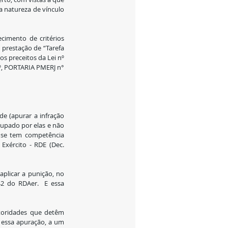
a natureza de vínculo 
imento de critérios 
 prestação de “Tarefa 
 preceitos da Lei nº 
4º, PORTARIA PMERJ n° 
de (apurar a infração 
cupado por elas e não 
 se tem competência 
 Exército - RDE (Dec. 
plicar a punição, no 
2 do RDAer.  E essa 
toridades que detêm 
 essa apuração, a um 