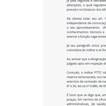
Já pela segunda e derradei
alterações, o qual regulam
previsto no Estatuto dos Mil
De clareza solar, seu art
independente de convocação,
o seu aproveitamento.  (Re
conhecimentos técnicos e e
exercer a função vaga existe
Já seu parágrafo único pre
voluntária do militar e se f
Ao anotar que a designação p
julgado apto em inspeção d
Contudo, o militar PTTC nã
reserva remunerada, nos term
exercício de comissão de nat
6º e 26, da Lei nº 6.880, de
É bom que se diga que, em 
praças. Em termos de ofici
administrativas, de saúde