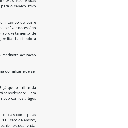
de 04.07.1983 e suas 
ara o serviço ativo 
, em tempo de paz e 
 se fizer necessário 
o aproveitamento de 
militar habilitado a 
 mediante aceitação 
a do militar e de ser 
 já que o militar da 
á considerado: I - em 
binado com os artigos 
 oficiais como pelas 
PTTC são: de ensino, 
nico-especializada, 