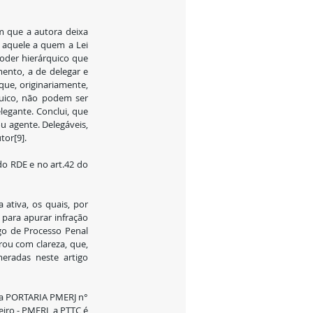
m que a autora deixa 
 aquele a quem a Lei 
oder hierárquico que 
ento, a de delegar e 
que, originariamente, 
ico, não podem ser 
gante. Conclui, que 
u agente. Delegáveis, 
tor[9].
o RDE e no art.42 do 
ativa, os quais, por 
para apurar infração 
go de Processo Penal 
rou com clareza, que, 
eradas neste artigo 
a PORTARIA PMERJ n° 
ro - PMERJ, a PTTC é 