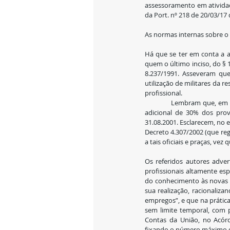
assessoramento em atividades
da Port. nº 218 de 20/03/17 
As normas internas sobre o
Há que se ter em conta a ad
quem o último inciso, do § 1
8.237/1991. Asseveram que,
utilização de militares da 
profissional.
            Lembram que, em razão da prestação desse serviço, tais servidores da pátria recebem como contraprestação um 
adicional de 30% dos prov
31.08.2001. Esclarecem, no e
Decreto 4.307/2002 (que re
a tais oficiais e praças, ve
Os referidos autores adver
profissionais altamente es
do conhecimento às novas ge
sua realização, racionaliza
empregos”, e que na prática,
sem limite temporal, com 
Contas da União, no Acórd
fixando o número máximo de