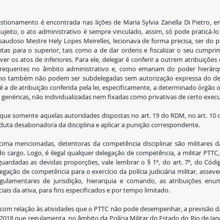
stionamento é encontrada nas lições de Maria Sylvia Zanella Di Pietro, e
ujeito, o ato administrativo é sempre vinculado, assim, só pode praticá-lo
saudoso Mestre Hely Lopes Meirelles, lecionava de forma precisa, ser do p
tas para o superior, tais como a de dar ordens e fiscalizar o seu cumprim
ver os atos de inferiores. Para ele, delegar é conferir a outrem atribuições 
frequentes no âmbito administrativo e, como emanam do poder hierárqu
omo também não podem ser subdelegadas sem autorização expressa do dele
é a de atribuição conferida pela lei, especificamente, a determinado órgão o
 genéricas, não individualizadas nem fixadas como privativas de certo execu
r que somente aquelas autoridades dispostas no art. 19 do RDM, no art. 10 d
uta desabonadora da disciplina e aplicar a punição correspondente.
ima mencionadas, detentoras da competência disciplinar são militares da 
o cargo. Logo, é ilegal qualquer delegação de competência, a militar PTTC, 
 guardadas as devidas proporções, vale lembrar o § 1º, do art. 7º, do Códi
legação de competência para o exercício da polícia judiciária militar, asseve
ulamentares de jurisdição, hierarquia e comando, as atribuições enum
iais da ativa, para fins especificados e por tempo limitado.
com relação às atividades que o PTTC não pode desempenhar, a previsão d
018 que regulamenta, no âmbito da Polícia Militar do Estado do Rio de Janei