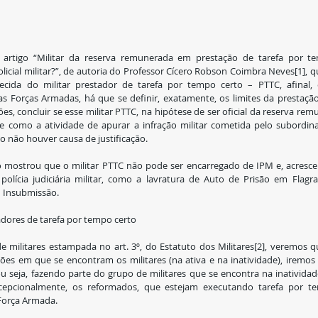
o artigo “Militar da reserva remunerada em prestação de tarefa por t
licial militar?”, de autoria do Professor Cícero Robson Coimbra Neves[1], 
cida do militar prestador de tarefa por tempo certo – PTTC, afinal, 
Forças Armadas, há que se definir, exatamente, os limites da prestação 
es, concluir se esse militar PTTC, na hipótese de ser oficial da reserva re
ste como a atividade de apurar a infração militar cometida pelo subordi
 não houver causa de justificação.
o mostrou que o militar PTTC não pode ser encarregado de IPM e, acresc
lícia judiciária militar, como a lavratura de Auto de Prisão em Flagra
u Insubmissão.
adores de tarefa por tempo certo
 militares estampada no art. 3º, do Estatuto dos Militares[2], veremos qu
ções em que se encontram os militares (na ativa e na inatividade), iremos
, ou seja, fazendo parte do grupo de militares que se encontra na inatividad
cepcionalmente, os reformados, que estejam executando tarefa por te
Força Armada.