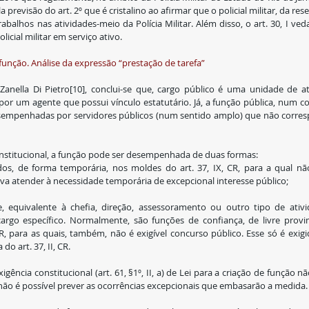
 previsão do art. 2º que é cristalino ao afirmar que o policial militar, da res
abalhos nas atividades-meio da Polícia Militar. Além disso, o art. 30, I ve
icial militar em serviço ativo.
 função. Análise da expressão “prestação de tarefa”
 Zanella Di Pietro[10], conclui-se que, cargo público é uma unidade de at
 por um agente que possui vínculo estatutário. Já, a função pública, num co
esempenhadas por servidores públicos (num sentido amplo) que não corre
onstitucional, a função pode ser desempenhada de duas formas:
dos, de forma temporária, nos moldes do art. 37, IX, CR, para a qual nã
iva atender à necessidade temporária de excepcional interesse público;
 equivalente à chefia, direção, assessoramento ou outro tipo de ativid
argo específico. Normalmente, são funções de confiança, de livre provi
CR, para as quais, também, não é exigível concurso público. Esse só é exigi
o art. 37, II, CR.
gência constitucional (art. 61, §1º, II, a) de Lei para a criação de função não
, não é possível prever as ocorrências excepcionais que embasarão a medida.