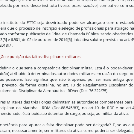
belecido por meio desse instituto tivesse prazo razoável, compatível com su
 instituto do PTTC seja desvirtuado pode ser alcançado com o estabelec
para que o processo de inscrição e seleção de profissionais para atuação na
zado conforme publicação de Edital de Chamada Pública, sendo obedecidos os
3[5] e 6.901, de 02 de outubro de 2014[6], iniciativa salutar prevista no art. 
2018[7].
o e punição das faltas disciplinares militares
efinir o que seria a competência disciplinar militar. Esta é o poder-dever 
punição) atribuído à determinadas autoridades militares em razão do cargo o
as possuem. Isso significa que, não é, apenas, por ser mais antigo que
stá previsto, de forma cristalina, no art. 10 do Regulamento Disciplinar do
gulamento Disciplinar da Aeronáutica - RDAer (Dec. 76.322/75).
res Militares das três Forças delimitam as autoridades competentes para a
ciplinar da Marinha - RDM (Dec.88.545/83), no art.10 do RDE e no art.4
ncionado, é atribuída ao detentor de cargo, ou seja, ao militar da ativa.
petência para apurar a falta disciplinar pode ser delegada? E, se as au
cisam, necessariamente, ser militares da ativa, como poderia ser delegada,