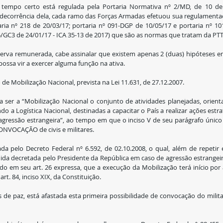
 tempo certo está regulada pela Portaria Normativa nº 2/MD, de 10 de 
m decorrência dela, cada ramo das Forças Armadas efetuou sua regulamentaç
aria nº 218 de 20/03/17; portaria nº 091-DGP de 10/05/17 e portaria nº 10
5/GC3 de 24/01/17 - ICA 35-13 de 2017) que são as normas que tratam da PTT
serva remunerada, cabe assinalar que existem apenas 2 (duas) hipóteses e
possa vir a exercer alguma função na ativa.
 de Mobilização Nacional, prevista na Lei 11.631, de 27.12.2007.
vera ser a “Mobilização Nacional o conjunto de atividades planejadas, orien
 a Logística Nacional, destinadas a capacitar o País a realizar ações estra
 agressão estrangeira”, ao tempo em que o inciso V de seu parágrafo únic
ONVOCAÇÃO de civis e militares.
ada pelo Decreto Federal nº 6.592, de 02.10.2008, o qual, além de repetir e
ida decretada pelo Presidente da República em caso de agressão estrangei
o em seu art. 26 expressa, que a execução da Mobilização terá início por 
rt. 84, inciso XIX, da Constituição.
de paz, está afastada esta primeira possibilidade de convocação do milita