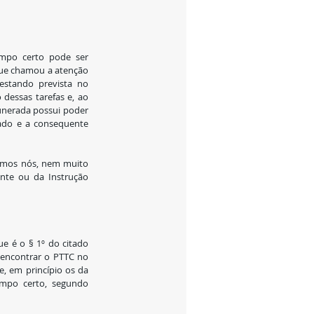
empo certo pode ser 
que chamou a atenção 
estando prevista no 
dessas tarefas e, ao 
munerada possui poder 
nado e a consequente 
emos nós, nem muito 
nte ou da Instrução 
e é o § 1º do citado 
 encontrar o PTTC no 
e, em princípio os da 
mpo certo, segundo 