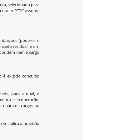
erva, selecionado para 
da que o PTTC assuma 
ribuições (poderes e 
nceito residual, é um 
spondem nem a cargo 
o é exigido concurso 
ade, para a qual, o 
mento e exoneração, 
do para os cargos ou 
 se aplica à previsão 