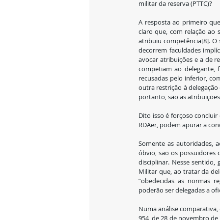
militar da reserva (PTTC)?
A resposta ao primeiro que
claro que, com relação ao s
atribuiu competência[8]. O 
decorrem faculdades implíci
avocar atribuições e a de re
competiam ao delegante, 
recusadas pelo inferior, c
outra restrição à delegação 
portanto, são as atribuições
Dito isso é forçoso conclui
RDAer, podem apurar a cond
Somente as autoridades, ac
óbvio, são os possuidores d
disciplinar. Nesse sentido,
Militar que, ao tratar da de
”obedecidas as normas reg
poderão ser delegadas a ofic
Numa análise comparativa, 
954, de 28 de novembro de 2