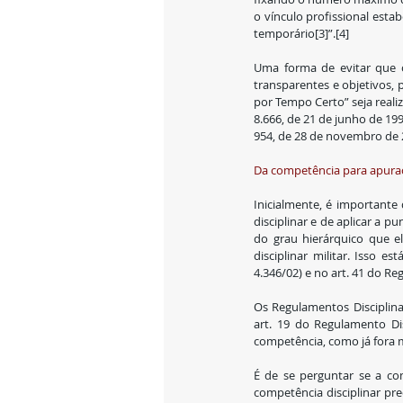
o vínculo profissional esta
temporário[3]”.[4]
Uma forma de evitar que o
transparentes e objetivos, 
por Tempo Certo” seja reali
8.666, de 21 de junho de 199
954, de 28 de novembro de 
Da competência para apuraçã
Inicialmente, é importante d
disciplinar e de aplicar a 
do grau hierárquico que el
disciplinar militar. Isso e
4.346/02) e no art. 41 do Re
Os Regulamentos Disciplina
art. 19 do Regulamento Dis
competência, como já fora me
É de se perguntar se a com
competência disciplinar pre