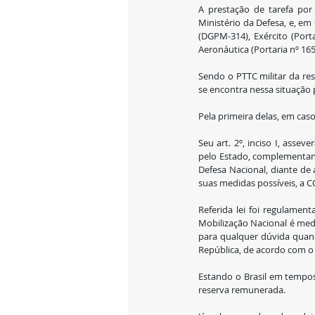
A prestação de tarefa por
Ministério da Defesa, e, e
(DGPM-314), Exército (Port
Aeronáutica (Portaria nº 16
Sendo o PTTC militar da re
se encontra nessa situação 
Pela primeira delas, em caso
Seu art. 2º, inciso I, asse
pelo Estado, complementando
Defesa Nacional, diante de
suas medidas possíveis, a C
Referida lei foi regulament
Mobilização Nacional é med
para qualquer dúvida quand
República, de acordo com o a
Estando o Brasil em tempos 
reserva remunerada.