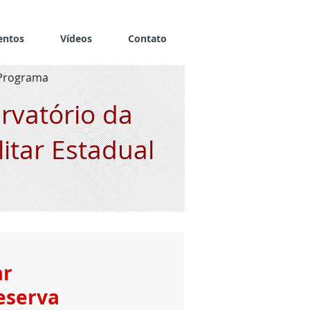
entos
Vídeos
Contato
Programa
rvatório da
litar Estadual
ar
eserva