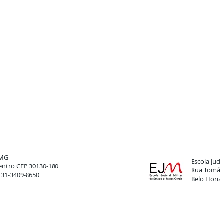
FMG
Escola Judi
 Centro CEP 30130-180
Rua Tomáz
: 31-3409-8650
Belo Hori