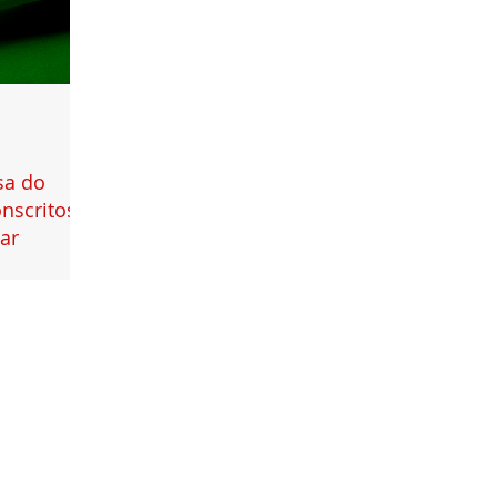
sa do
nscritos
ar
3.11.2020,
qual desobriga