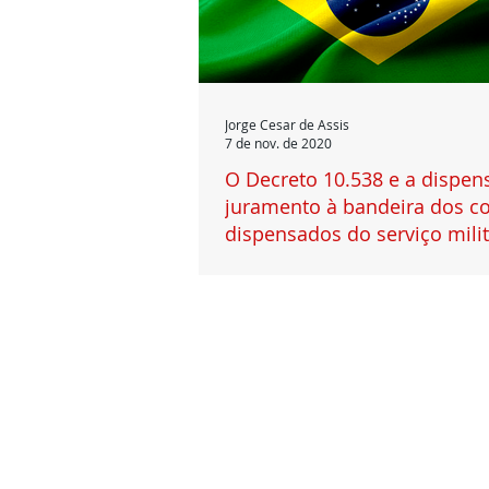
Jorge Cesar de Assis
7 de nov. de 2020
O Decreto 10.538 e a dispen
juramento à bandeira dos co
dispensados do serviço milit
O Presidente da República, em data de 0
assinou o Decreto nº 10.538, segundo o 
o conscrito dispensado do Serviço...