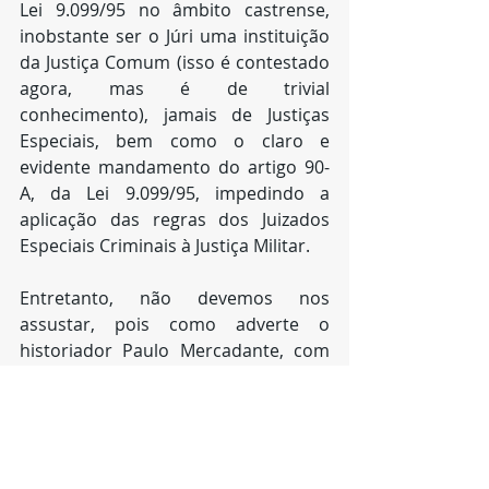
Lei 9.099/95 no âmbito castrense, 
inobstante ser o Júri uma instituição 
da Justiça Comum (isso é contestado 
agora, mas é de trivial 
conhecimento), jamais de Justiças 
Especiais, bem como o claro e 
evidente mandamento do artigo 90-
A, da Lei 9.099/95, impedindo a 
aplicação das regras dos Juizados 
Especiais Criminais à Justiça Militar.
Entretanto, não devemos nos 
assustar, pois como adverte o 
historiador Paulo Mercadante, com 
base nas lições de Jean Cruet e Max 
Nordau:
Na militância agrega-se a flexibilidade 
da hermenêutica. Ela produz a 